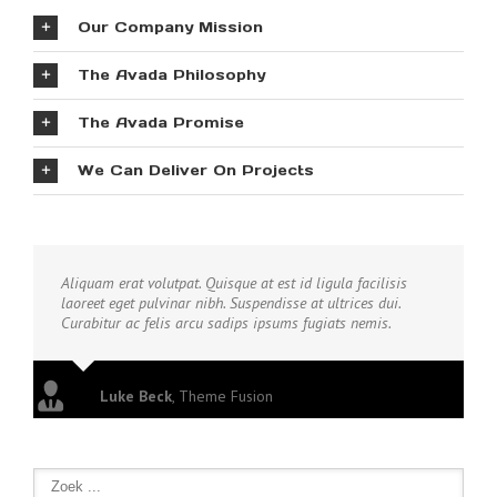
Our Company Mission
The Avada Philosophy
The Avada Promise
We Can Deliver On Projects
Aliquam erat volutpat. Quisque at est id ligula facilisis
laoreet eget pulvinar nibh. Suspendisse at ultrices dui.
Curabitur ac felis arcu sadips ipsums fugiats nemis.
Luke Beck
,
Theme Fusion