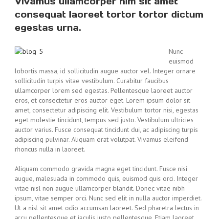
Vivamus ullamcorper nim sit amet
consequat laoreet tortor tortor dictum
egestas urna.
Nunc
euismod
lobortis massa, id sollicitudin augue auctor vel. Integer ornare
sollicitudin turpis vitae vestibulum. Curabitur faucibus
ullamcorper lorem sed egestas. Pellentesque laoreet auctor
eros, et consectetur eros auctor eget. Lorem ipsum dolor sit
amet, consectetur adipiscing elit. Vestibulum tortor nisi, egestas
eget molestie tincidunt, tempus sed justo. Vestibulum ultricies
auctor varius. Fusce consequat tincidunt dui, ac adipiscing turpis
adipiscing pulvinar. Aliquam erat volutpat. Vivamus eleifend
rhoncus nulla in laoreet.
Aliquam commodo gravida magna eget tincidunt. Fusce nisi
augue, malesuada in commodo quis, euismod quis orci. Integer
vitae nisl non augue ullamcorper blandit. Donec vitae nibh
ipsum, vitae semper orci. Nunc sed elit in nulla auctor imperdiet.
Ut a nisl sit amet odio accumsan laoreet. Sed pharetra lectus in
arcu pellentesque et iaculis justo pellentesque. Etiam laoreet