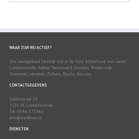
WAAR ZIJN WIJ ACTIEF?
Ons werkgebied bevindt zich in de hele Achterhoek met name:
Lichtenvoorde, Aalten, Varsseveld, Groenlo, Winterswijk,
Zieuwent, Lievelde, Zelhem, Ruurlo, Borculo.
CONTACTGEGEVENS
Galileistraat 15
7131 PE Lichtenvoorde
Tel. 0544-371560
info@dankbaar.nl
DIENSTEN