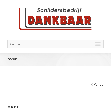
Ga naar...
over
Vorige
over