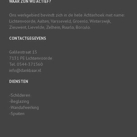
WAAR ZIJN WIJ ACTIEF?
Ons werkgebied bevindt zich in de hele Achterhoek met name:
Lichtenvoorde, Aalten, Varsseveld, Groenlo, Winterswijk,
Zieuwent, Lievelde, Zelhem, Ruurlo, Borculo.
CONTACTGEGEVENS
Galileistraat 15
7131 PE Lichtenvoorde
Tel. 0544-371560
info@dankbaar.nl
DIENSTEN
-Schilderen
-Beglazing
-Wandafwerking
-Spuiten